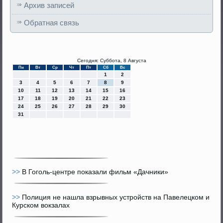
Архив записей
Обратная связь
Сегодня: Суббота, 8 Августа
Пн
Вт
Ср
Чт
Пт
Сб
Вс
1
2
3
4
5
6
7
8
9
10
11
12
13
14
15
16
17
18
19
20
21
22
23
24
25
26
27
28
29
30
31
>>
В Гоголь-центре показали фильм «Дачники»
>>
Полиция не нашла взрывных устройств на Павелецком и
Курском вокзалах