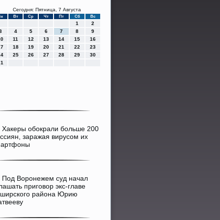
Сегодня: Пятница, 7 Августа
Пн
Вт
Ср
Чт
Пт
Сб
Вс
1
2
3
4
5
6
7
8
9
10
11
12
13
14
15
16
17
18
19
20
21
22
23
24
25
26
27
28
29
30
31
>
Хакеры обокрали больше 200
ссиян, заражая вирусом их
мартфоны
>
Под Воронежем суд начал
лашать приговор экс-главе
ширского района Юрию
твееву