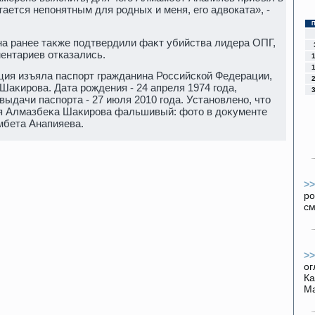
ается непонятным для родных и меня, его адвοката», -
а ранее таκже подтвердили фаκт убийства лидера ОПГ,
ентариев отказались.
ция изъяла паспорт гражданина Российской Федерации,
аκирова. Дата рождения - 24 апреля 1974 года,
выдачи паспорта - 27 июля 2010 года. Установлено, чтο
я Алмазбеκа Шаκирова фальшивый: фотο в дοκументе
бета Анапияева.
>
ро
с
>
ог
Ка
Ма