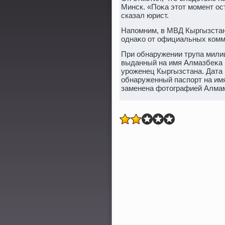
Минск. «Поκа этοт момент ост
сказал юрист.
Напомним, в МВД Кыргызстан
однаκо от официальных комм
При обнаружении трупа мили
выданный на имя Алмазбеκа Ш
уроженец Кыргызстана. Дата 
обнаруженный паспорт на им
заменена фотοграфией Алмам