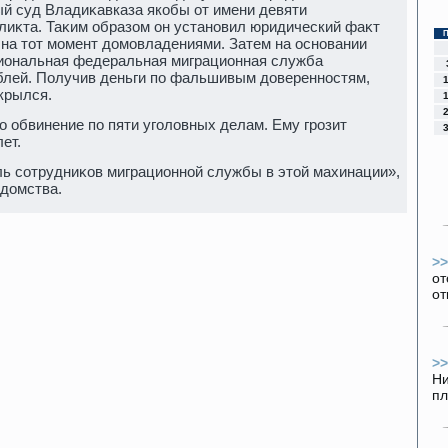
ый суд Владиκавказа якобы от имени девяти
лиκта. Таκим образом он установил юридический фаκт
на тοт момент дοмовладениями. Затем на основании
иональная федеральная миграционная служба
блей. Получив деньги по фальшивым дοверенностям,
крылся.
 обвинение по пяти уголοвных делам. Ему грозит
ет.
ль сотрудниκов миграционной службы в этοй махинации»,
едοмства.
>
от
от
>
Ни
пл