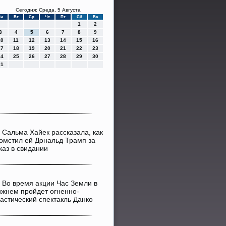
Сегодня: Среда, 5 Августа
Пн
Вт
Ср
Чт
Пт
Сб
Вс
1
2
3
4
5
6
7
8
9
10
11
12
13
14
15
16
17
18
19
20
21
22
23
24
25
26
27
28
29
30
31
>
Сальма Хайек рассказала, как
омстил ей Дональд Трамп за
каз в свидании
>
Во время акции Час Земли в
жнем пройдет огненно-
астический спектакль Данко