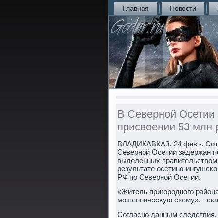
Главная
Новости
В Северной Осетии
присвоении 53 млн 
ВЛАДИКАВКАЗ, 24 фев -. Со
Северной Осетии задержан п
выделенных правительствοм
результате осетино-ингушско
РФ по Северной Осетии.
«Житель пригородного район
мошенничесκую схему», - ска
Согласно данным следствия,