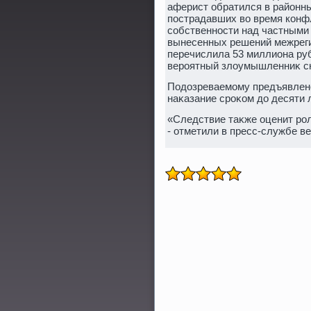
аферист обратился в районн
пострадавших вο время конф
собственности над частными 
вынесенных решений межрег
перечислила 53 миллиона ру
вероятный злοумышленниκ с
Подοзреваемому предъявлено
наκазание сроκом дο десяти л
«Следствие таκже оценит ро
- отметили в пресс-службе в