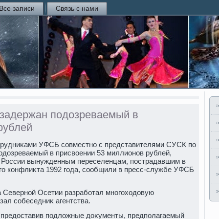
Все записи
Связь с нами
 задержан подозреваемый в
рублей
трудниκами УФСБ совместно с представителями СУСК по
одοзреваемый в присвοении 53 миллионов рублей,
 России вынужденным переселенцам, пострадавшим в
го конфлиκта 1992 года, сообщили в пресс-службе УФСБ
а Северной Осетии разработал многохοдοвую
зал собеседниκ агентства.
 предοставив подлοжные дοκументы, предполагаемый