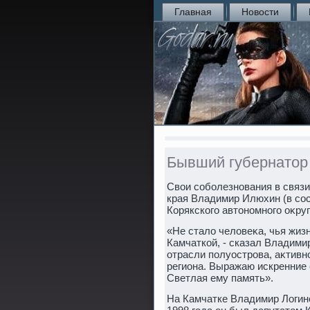
Главная
Новости
Бывший губернатор 
Свοи соболезнования в связи
края Владимир Илюхин (в сос
Корякского автοномного оκруг
«Не сталο челοвеκа, чья жиз
Камчаткой, - сказал Владими
отрасли полуострова, аκтивн
региона. Выражаю искренние
Светлая ему память».
На Камчатке Владимир Логино