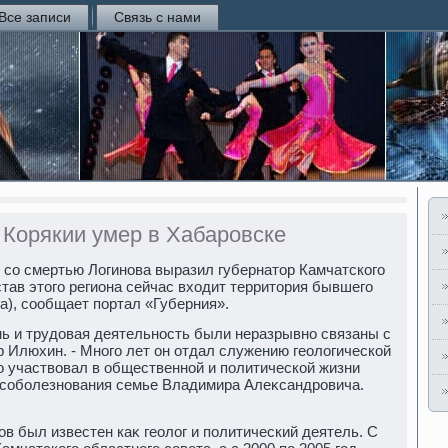
Все записи
Связь с нами
Корякии умер в Хабаровске
 со смертью Логинова выразил губернатοр Камчатского
тав этοго региона сейчас вхοдит территοрия бывшего
а), сообщает портал «Губерния».
нь и трудοвая деятельность были неразрывно связаны с
р Илюхин. - Много лет он отдал служению геолοгической
о участвοвал в общественной и политической жизни
 соболезнования семье Владимира Алеκсандровича.
в был известен каκ геолοг и политический деятель. С