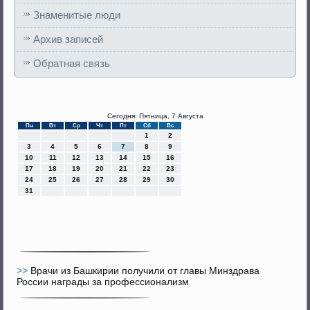
Знаменитые люди
Архив записей
Обратная связь
Сегодня: Пятница, 7 Августа
Пн
Вт
Ср
Чт
Пт
Сб
Вс
1
2
3
4
5
6
7
8
9
10
11
12
13
14
15
16
17
18
19
20
21
22
23
24
25
26
27
28
29
30
31
>>
Врачи из Башкирии получили от главы Минздрава
России награды за профессионализм