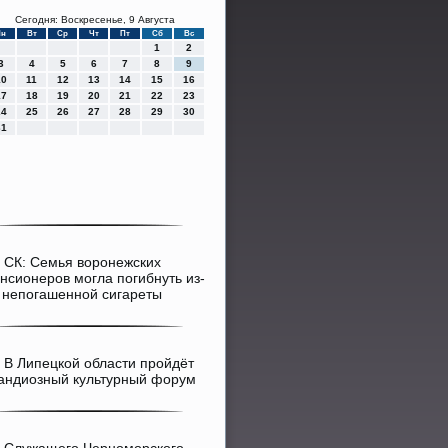
Сегодня: Воскресенье, 9 Августа
Пн
Вт
Ср
Чт
Пт
Сб
Вс
1
2
3
4
5
6
7
8
9
10
11
12
13
14
15
16
17
18
19
20
21
22
23
24
25
26
27
28
29
30
31
>
СК: Семья воронежских
нсионеров могла погибнуть из-
 непогашенной сигареты
>
В Липецкой области пройдёт
андиозный культурный форум