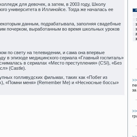
олледж для девочек, а затем, в 2003 году, Школу
го университета в Иллинойсе. Тогда же началась ее
некоторым данным, подрабатывала, заполняя свадебные
им почерком, выработанным во время школьных уроков
ом по свету на телевидении, и сама она впервые
году в эпизоде медицинского сериала «Главный госпиталь»
го снималась в сериалах «Место преступления» (CSI), «Без
сл» (Castle).
упных голливудских фильмах, таких как «Побег из
>
ek), «Помни меня» (Remember Me) и «Несносные боссы»
пе
за
>
гр