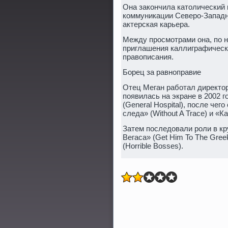
Она закончила католический к
коммуникации Северо-Западно
актерская карьера.
Между просмотрами она, по 
приглашения каллиграфическ
правописания.
Борец за равноправие
Отец Меган работал директор
появилась на экране в 2002 
(General Hospital), после че
следа» (Without A Trace) и «Ка
Затем последовали роли в кр
Вегаса» (Get Him To The Gre
(Horrible Bosses).