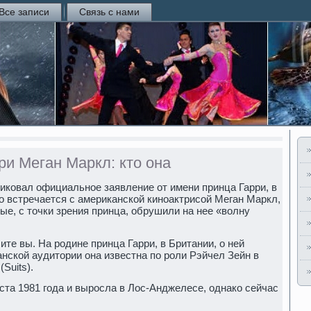
Все записи
Связь с нами
ри Меган Маркл: кто она
иковал официальное заявление от имени принца Гарри, в
то встречается с американской киноактрисой Меган Маркл,
ые, с точки зрения принца, обрушили на нее «волну
сите вы. На родине принца Гарри, в Британии, о ней
анской аудитории она известна по роли Рэйчел Зейн в
Suits).
ста 1981 года и выросла в Лос-Анджелесе, однако сейчас