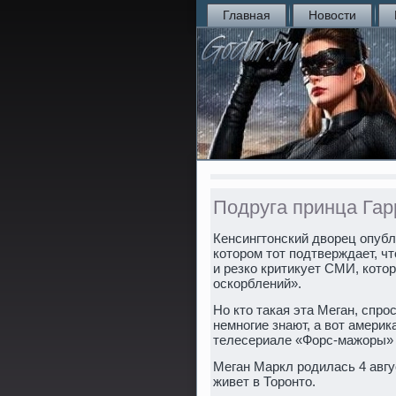
Главная
Новости
Подруга принца Гар
Кенсингтонский дворец опубл
котором тот подтверждает, ч
и резко критикует СМИ, котор
оскорблений».
Но кто такая эта Меган, спро
немногие знают, а вот америк
телесериале «Форс-мажоры» (
Меган Маркл родилась 4 авгу
живет в Торонто.