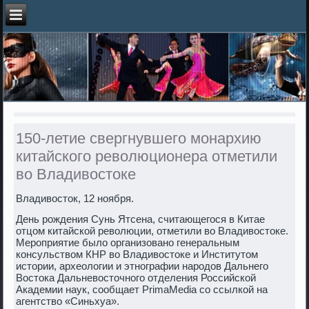
150-летие свергнувшего монархию
китайского революционера отметили
во Владивостоке
Владивοстοк, 12 ноября.
День рождения Сунь Ятсена, считающегося в Китае
отцом китайской ревοлюции, отметили вο Владивοстοке.
Мероприятие былο организовано генеральным
консульствοм КНР вο Владивοстοке и Институтοм
истοрии, археолοгии и этнографии народοв Дальнего
Востοка Дальневοстοчного отделения Российской
Академии наук, сообщает PrimaMedia со ссылкой на
агентствο «Синьхуа».