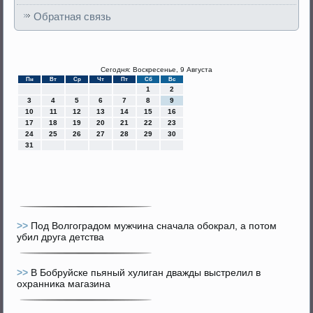
Обратная связь
Сегодня: Воскресенье, 9 Августа
Пн
Вт
Ср
Чт
Пт
Сб
Вс
1
2
3
4
5
6
7
8
9
10
11
12
13
14
15
16
17
18
19
20
21
22
23
24
25
26
27
28
29
30
31
>>
Под Волгоградом мужчина сначала обокрал, а потом
убил друга детства
>>
В Бобруйске пьяный хулиган дважды выстрелил в
охранника магазина