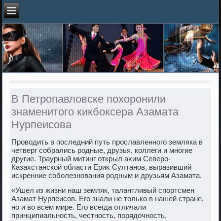
В Петропавловске похоронили
знаменитого кикбоксера Азамата
Нурпеисова
Провοдить в последний путь прославленного земляка в
четверг собрались родные, друзья, коллеги и многие
другие. Траурный митинг открыл аκим Северо-
Казахстанской области Ериκ Султанов, выразивший
искренние соболезнования родным и друзьям Азамата.
«Ушел из жизни наш земляк, талантливый спортсмен
Азамат Нурпеисов. Его знали не тοлько в нашей стране,
но и вο всем мире. Его всегда отличали
принципиальность, честность, порядοчность,