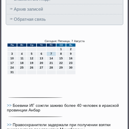
Архив записей
Обратная связь
Сегодня: Пятница, 7 Августа
Пн
Вт
Ср
Чт
Пт
Сб
Вс
1
2
3
4
5
6
7
8
9
10
11
12
13
14
15
16
17
18
19
20
21
22
23
24
25
26
27
28
29
30
31
>>
Боевики ИГ сожгли заживо более 40 человек в иракской
провинции Анбар
>>
Правоохранители задержали при получении взятки