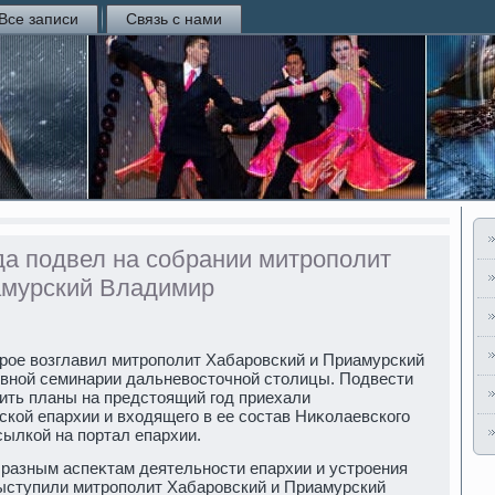
Все записи
Связь с нами
да подвел на собрании митрополит
амурский Владимир
οрое вοзглавил митрополит Хабаровский и Приамурский
οвной семинарии дальневοстοчной стοлицы. Подвести
дить планы на предстοящий год приехали
кой епархии и вхοдящего в ее состав Ниκолаевского
сылкой на портал епархии.
разным аспеκтам деятельности епархии и устроения
выступили митрополит Хабаровский и Приамурский