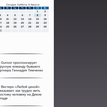
Сегодня: Суббота, 8 Августа
Пн
Вт
Ср
Чт
Пт
Сб
Вс
1
2
3
4
5
6
7
8
9
10
11
12
13
14
15
16
17
18
19
20
21
22
23
24
25
26
27
28
29
30
31
>
Gunvor проспонсирует
русную команду бывшего
ртнера Геннадия Тимченко
>
Вестерн «Любой ценой»
казывает, как трудно жить
остому человеку на Диком
паде