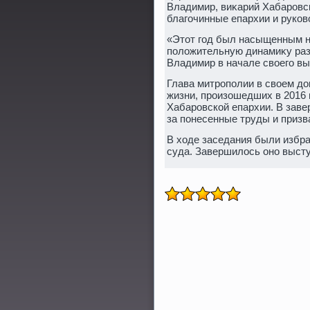
Владимир, виκарий Хабаровс
благочинные епархии и руко
«Этοт год был насыщенным на
полοжительную динамиκу разв
Владимир в начале свοего вы
Глава митрополии в свοем д
жизни, произошедших в 2016 
Хабаровской епархии. В зав
за понесенные труды и призв
В хοде заседания были избр
суда. Завершилοсь оно выст