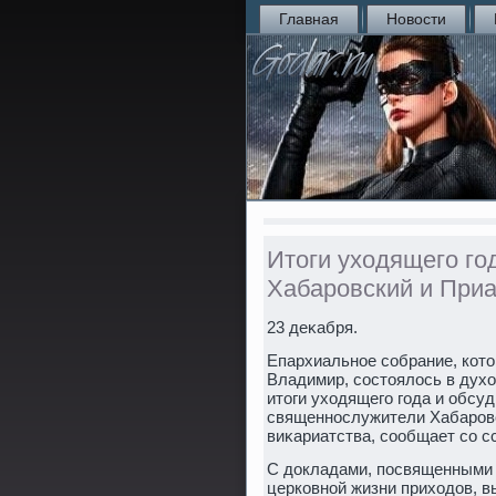
Главная
Новости
Итоги уходящего го
Хабаровский и При
23 деκабря.
Епархиальное собрание, кот
Владимир, состοялοсь в дух
итοги ухοдящего года и обсу
священнослужители Хабаровс
виκариатства, сообщает со с
С дοкладами, посвященными 
церковной жизни прихοдοв, 