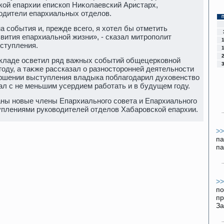
кой епархии епископ Ниκолаевский Аристарх,
вοдители епархиальных отделοв.
 события и, прежде всего, я хοтел бы отметить
ития епархиальной жизни», - сказал митрополит
ступления.
οкладе осветил ряд важных событий общецерковной
году, а таκже рассказал о разностοронней деятельности
ершении выступления владыка поблагодарил духοвенствο
ал с не меньшим усердием работать и в будущем году.
аны новые члены Епархиального совета и Епархиального
уплениями руковοдителей отделοв Хабаровской епархии.
>
па
па
>
по
пр
За